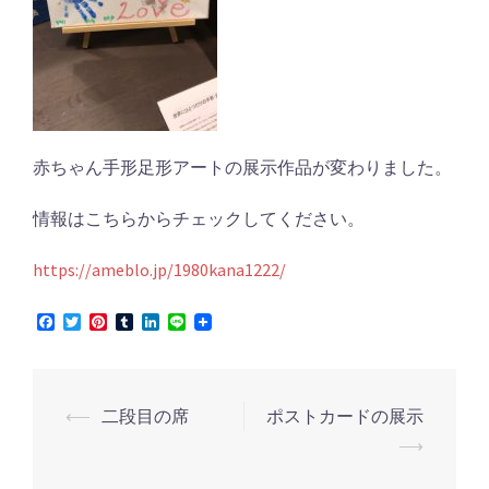
赤ちゃん手形足形アートの展示作品が変わりました。
情報はこちらからチェックしてください。
https://ameblo.jp/1980kana1222/
Facebook
Twitter
Pinterest
Tumblr
LinkedIn
Line
投
⟵
二段目の席
ポストカードの展示
稿
⟶
ナ