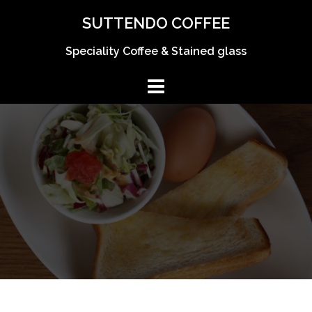
コ
SUTTENDO COFFEE
ン
テ
Speciality Coffee & Stained glass
ン
ツ
へ
ス
キ
ッ
プ