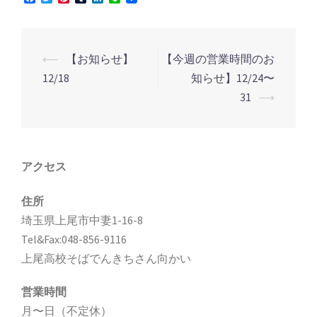
投
⟵
【お知らせ】
【今週の営業時間のお
稿
12/18
知らせ】12/24〜
ナ
31
⟶
ビ
ゲ
ー
アクセス
シ
住所
ョ
埼玉県上尾市中妻1-16-8
ン
Tel&Fax:048-856-9116
上尾高校そばでんきちさん向かい
営業時間
月〜日（不定休）