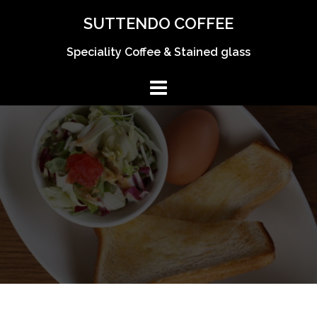
コ
SUTTENDO COFFEE
ン
テ
Speciality Coffee & Stained glass
ン
ツ
へ
ス
キ
ッ
プ