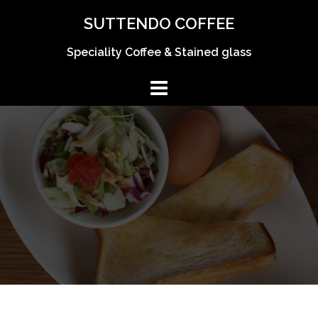
コ
SUTTENDO COFFEE
ン
テ
Speciality Coffee & Stained glass
ン
ツ
へ
ス
キ
ッ
プ