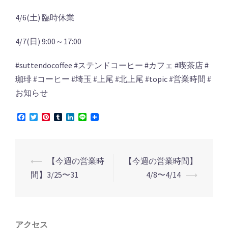
4/6(土) 臨時休業
4/7(日) 9:00～17:00
#suttendocoffee #ステンドコーヒー #カフェ #喫茶店 #
珈琲 #コーヒー #埼玉 #上尾 #北上尾 #topic #営業時間 #
お知らせ
Facebook
Twitter
Pinterest
Tumblr
LinkedIn
Line
投
⟵
【今週の営業時
【今週の営業時間】
稿
間】3/25〜31
4/8〜4/14
⟶
ナ
ビ
ゲ
アクセス