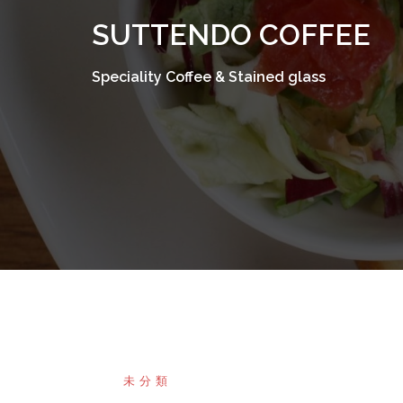
コ
SUTTENDO COFFEE
ン
テ
Speciality Coffee & Stained glass
ン
ツ
へ
ス
キ
ッ
プ
未分類