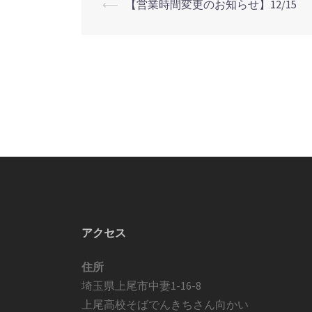
投
⟵
【営業時間変更のお知らせ】12/15
稿
ナ
ビ
ゲ
ー
シ
ョ
アクセス
ン
住所
埼玉県上尾市中妻1-16-8
上尾高校そばでんきちさん向かい